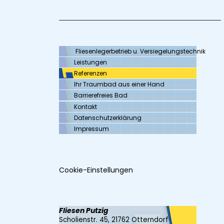
Fliesenlegerbetrieb u. Versiegelungstechnik
Leistungen
Referenzen
Ihr Traumbad aus einer Hand
Barrierefreies Bad
Kontakt
Datenschutzerklärung
Impressum
Cookie-Einstellungen
Fliesen Putzig
Scholienstr. 45, 21762 Otterndorf