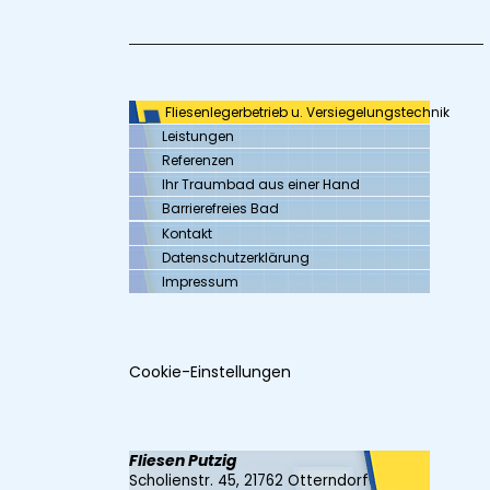
Fliesenlegerbetrieb u. Versiegelungstechnik
Leistungen
Referenzen
Ihr Traumbad aus einer Hand
Barrierefreies Bad
Kontakt
Datenschutzerklärung
Impressum
Cookie-Einstellungen
Fliesen Putzig
Scholienstr. 45, 21762 Otterndorf